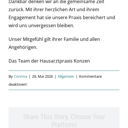
Dankbar denken wir an die gemeinsame Zeit
zurück. Mit ihrer herzlichen Art und ihrem
Engagement hat sie unsere Praxis bereichert und
wird uns unvergessen bleiben.
Unser Mitgefühl gilt ihrer Familie und allen
Angehörigen.
Das Team der Hausarztpraxis Konzen
By
Corinna
|
29. Mai 2026
|
Allgemein
|
Kommentare
für
deaktiviert
Ein
letzter
Gruß…
Share This Story, Choose Your
Platform!