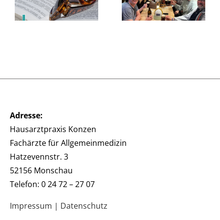
Fachwissen
im Juni
– sie braucht
ein starkes
Team.
Adresse:
Hausarztpraxis Konzen
Fachärzte für Allgemeinmedizin
Hatzevennstr. 3
52156 Monschau
Telefon: 0 24 72 – 27 07
Impressum
|
Datenschutz