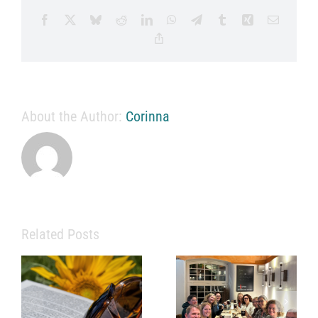
Facebook
X
Bluesky
Reddit
LinkedIn
WhatsApp
Telegram
Tumblr
Xing
Email
Copy
Link
About the Author:
Corinna
Related Posts
Eine starke
Praxis
braucht mehr
als
Info zu
medizinisches
Praxissprechz