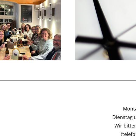
Info zu
Praxissprechzeiten im
Ein letzte
Juni
Monta
Dienstag 
Wir bitt
(telef