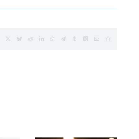
Facebook
X
Bluesky
Reddit
LinkedIn
WhatsApp
Telegram
Tumblr
Xing
Email
Copy
Link