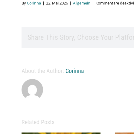
By
Corinna
|
22. Mai 2026
|
Allgemein
|
Kommentare deaktivi
Share This Story, Choose Your Platfo
About the Author:
Corinna
Related Posts