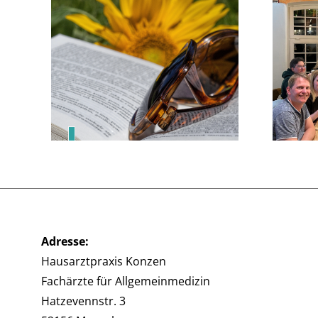
Eine starke Praxis
braucht mehr als
inen
medizinisches
er!
Fachwissen – sie
braucht ein starkes
Team.
Adresse:
Hausarztpraxis Konzen
Fachärzte für Allgemeinmedizin
Hatzevennstr. 3