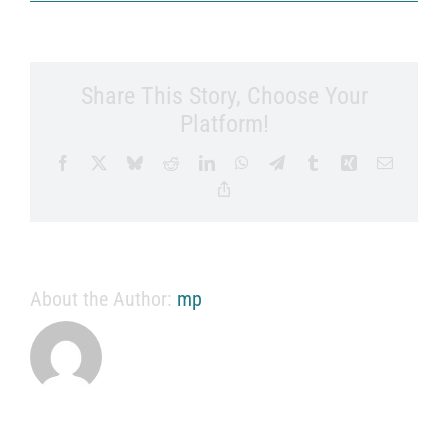
Share This Story, Choose Your
Platform!
Facebook
X
Bluesky
Reddit
LinkedIn
WhatsApp
Telegram
Tumblr
Xing
Email
Copy
Link
About the Author:
mp