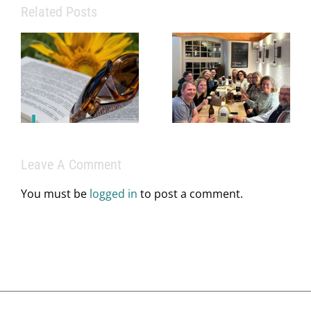
Related Posts
Eine starke
Praxis
braucht mehr
als
Info zu
medizinisches
Praxissprechz
Fachwissen
im Juni
– sie braucht
ein starkes
Leave A Comment
Team.
You must be
logged in
to post a comment.