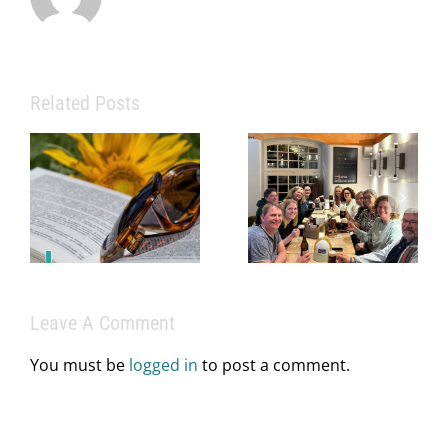
Related Posts
Eine starke
Praxis
braucht mehr
als
Info zu
medizinisches
Praxissprechz
Fachwissen
im Juni
– sie braucht
ein starkes
Leave A Comment
Team.
You must be
logged in
to post a comment.