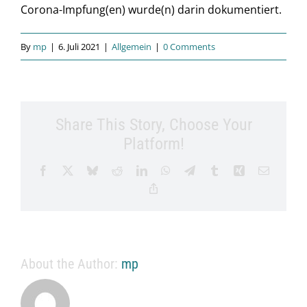
Corona-Impfung(en) wurde(n) darin dokumentiert.
By
mp
|
6. Juli 2021
|
Allgemein
|
0 Comments
Share This Story, Choose Your
Platform!
Facebook
X
Bluesky
Reddit
LinkedIn
WhatsApp
Telegram
Tumblr
Xing
Email
Copy
Link
About the Author:
mp