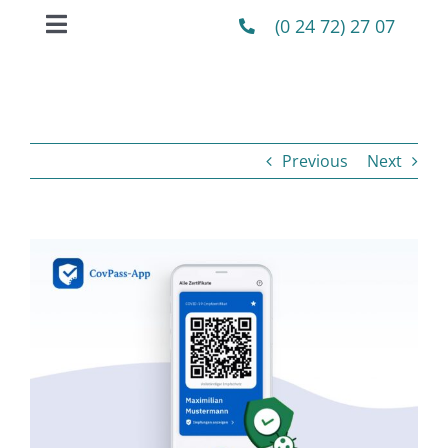
Skip
(0 24 72) 27 07
Toggle
to
Navigation
content
Aktuelles/Service
Hausärztliche Versorgung
Previous
Next
Vorsorge
View
Praxis
Larger
Image
Kontakt
Startseite