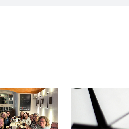
Info zu
Praxissprechzeiten im
Ein letzte