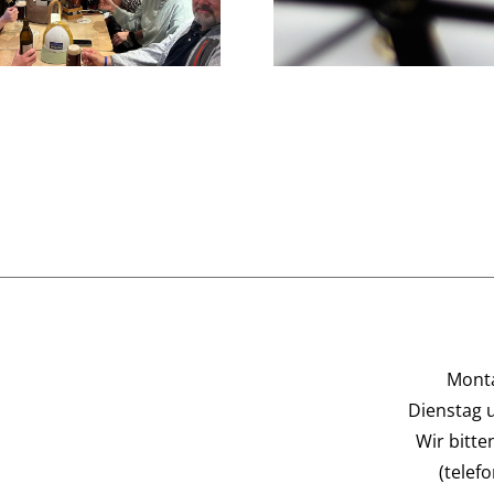
Juni
Monta
Dienstag 
Wir bitt
(telef