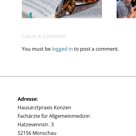
braucht ein starkes
Team.
Leave A Comment
You must be
logged in
to post a comment.
Adresse:
Hausarztpraxis Konzen
Fachärzte für Allgemeinmedizin
Hatzevennstr. 3
52156 Monschau