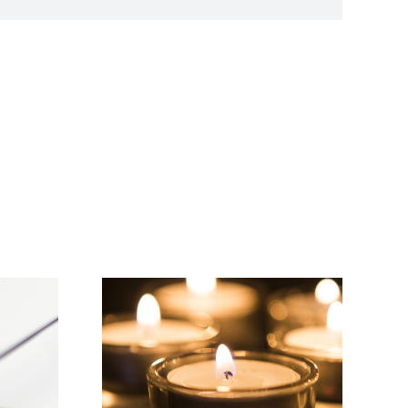
Link
Wir wünschen einen
r Gruß…
schönen Sommer!