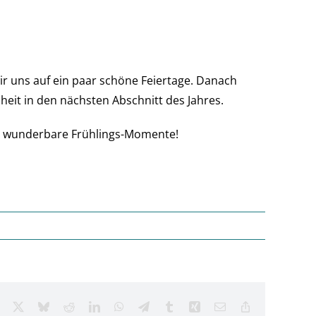
 uns auf ein paar schöne Feiertage. Danach
heit in den nächsten Abschnitt des Jahres.
re wunderbare Frühlings-Momente!
Facebook
X
Bluesky
Reddit
LinkedIn
WhatsApp
Telegram
Tumblr
Xing
Email
Copy