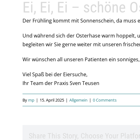
Ei, Ei, Ei – schöne O
Der Frühling kommt mit Sonnenschein, da muss es
Und während sich der Osterhase warm hoppelt, u
begleiten wir Sie gerne weiter mit unseren frisch
Wir wünschen all unseren Patienten ein sonniges
Viel Spaß bei der Eiersuche,
Ihr Team der Praxis Sven Teusen
By
mp
|
15. April 2025
|
Allgemein
|
0 Comments
Share This Story, Choose Your Platfo