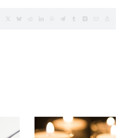
Facebook
X
Bluesky
Reddit
LinkedIn
WhatsApp
Telegram
Tumblr
Xing
Email
Copy
Link