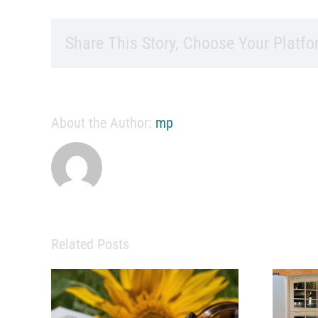
Share This Story, Choose Your Platfo
About the Author:
mp
Related Posts
Eine starke Praxis