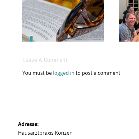
braucht mehr als
inen
medizinisches
er!
Fachwissen – sie
braucht ein starkes
Team.
Leave A Comment
You must be
logged in
to post a comment.
Adresse:
Hausarztpraxis Konzen