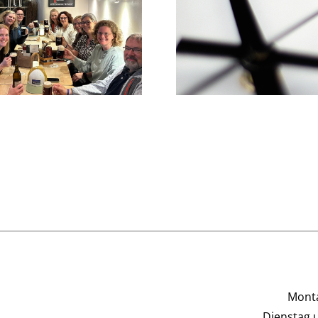
Info zu
Praxissprechzeiten im
Ein letzte
Juni
Monta
Dienstag 