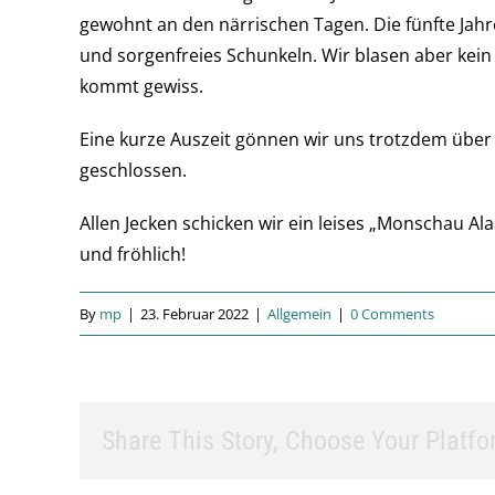
gewohnt an den närrischen Tagen. Die fünfte Jah
und sorgenfreies Schunkeln. Wir blasen aber kein
kommt gewiss.
Eine kurze Auszeit gönnen wir uns trotzdem über d
geschlossen.
Allen Jecken schicken wir ein leises „Monschau Al
und fröhlich!
By
mp
|
23. Februar 2022
|
Allgemein
|
0 Comments
Share This Story, Choose Your Platfo