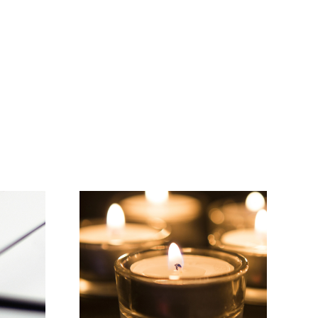
Wir wünschen einen
r Gruß…
schönen Sommer!