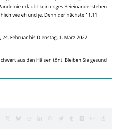
 Pandemie erlaubt kein enges Beieinanderstehen
hlich wie eh und je. Denn der nächste 11.11.
 24. Februar bis Dienstag, 1. März 2022
eschwert aus den Hälsen tönt. Bleiben Sie gesund
Facebook
X
Bluesky
Reddit
LinkedIn
WhatsApp
Telegram
Tumblr
Xing
Email
Copy
Link