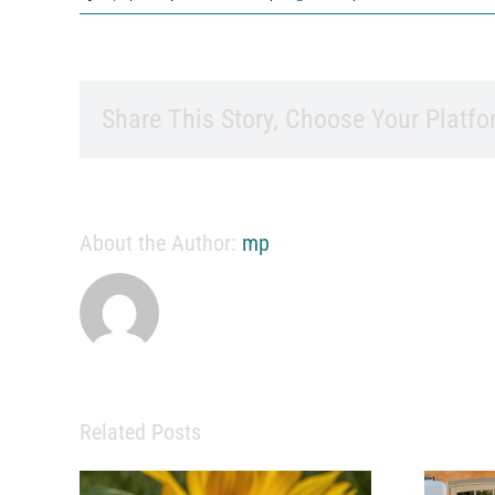
Share This Story, Choose Your Platfo
About the Author:
mp
Related Posts