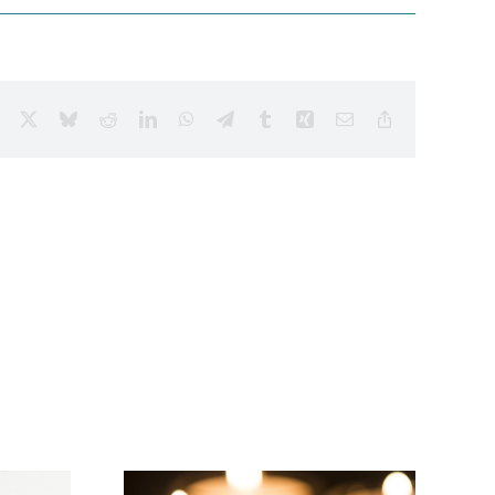
Facebook
X
Bluesky
Reddit
LinkedIn
WhatsApp
Telegram
Tumblr
Xing
Email
Copy
Link