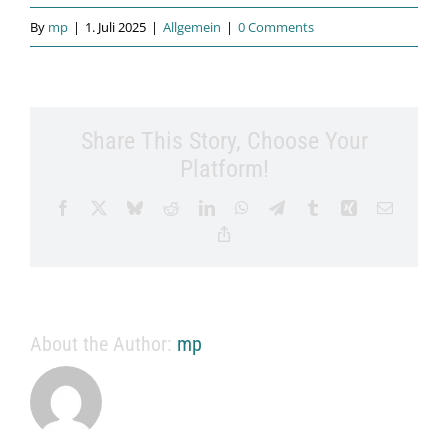
By
mp
|
1. Juli 2025
|
Allgemein
|
0 Comments
Share This Story, Choose Your
Platform!
Facebook
X
Bluesky
Reddit
LinkedIn
WhatsApp
Telegram
Tumblr
Xing
Email
Copy
Link
About the Author:
mp