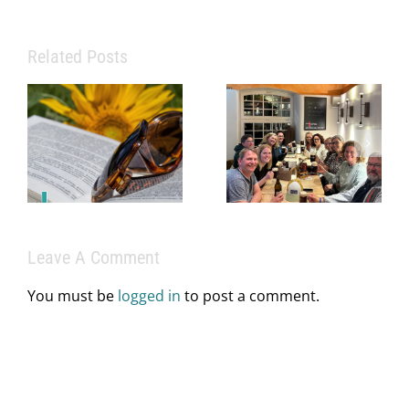
Related Posts
Eine starke
Praxis
braucht mehr
als
Info zu
medizinisches
Praxissprechz
Fachwissen
im Juni
– sie braucht
ein starkes
Leave A Comment
Team.
You must be
logged in
to post a comment.