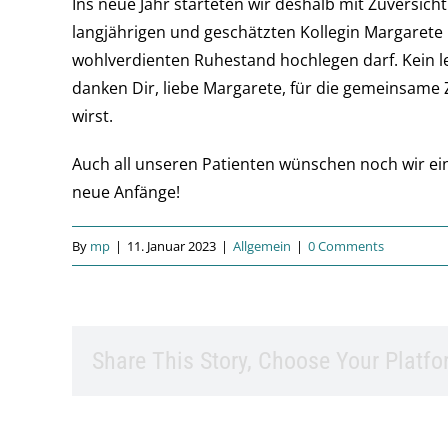
Ins neue Jahr starteten wir deshalb mit Zuversic
langjährigen und geschätzten Kollegin Margarete E
wohlverdienten Ruhestand hochlegen darf. Kein le
danken Dir, liebe Margarete, für die gemeinsam
wirst.
Auch all unseren Patienten wünschen noch wir ein
neue Anfänge!
By
mp
|
11. Januar 2023
|
Allgemein
|
0 Comments
Share This Story, Choose Your Platfo