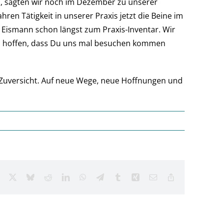
en, sagten wir noch im Dezember zu unserer
ren Tätigkeit in unserer Praxis jetzt die Beine im
e Eismann schon längst zum Praxis-Inventar. Wir
und hoffen, dass Du uns mal besuchen kommen
d Zuversicht. Auf neue Wege, neue Hoffnungen und
Facebook
X
Bluesky
Reddit
LinkedIn
WhatsApp
Telegram
Tumblr
Xing
Email
Copy
Link