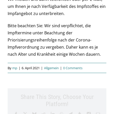
um Ihnen je nach Verfügbarkeit des Impfstoffes ein
Impfangebot zu unterbreiten.
Bitte beachten Sie: Wir sind verpflichtet, die
Impftermine unter Beachtung der
Priorisierungsreihenfolge nach der Corona-
Impfverordnung zu vergeben. Daher kann es je
nach Alter und Krankheit einige Wochen dauern.
By
mp
|
6. April 2021
|
Allgemein
|
0 Comments
Share This Story, Choose Your
Platform!
Facebook
X
Bluesky
Reddit
LinkedIn
WhatsApp
Telegram
Tumblr
Xing
Email