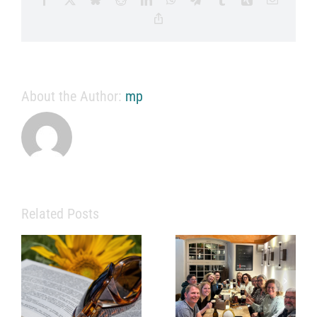
Copy
Link
About the Author:
mp
Related Posts
Eine starke
Praxis
braucht mehr
als
Info zu
medizinisches
Praxissprechz
Fachwissen
im Juni