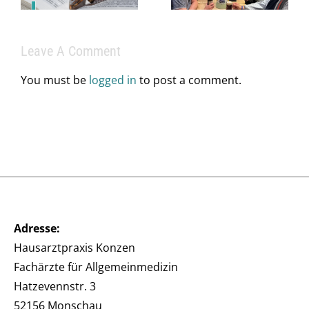
– sie braucht
ein starkes
Leave A Comment
Team.
You must be
logged in
to post a comment.
Adresse:
Hausarztpraxis Konzen
Fachärzte für Allgemeinmedizin
Hatzevennstr. 3
52156 Monschau