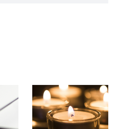
Wir wünschen einen
r Gruß…
schönen Sommer!