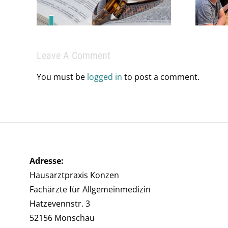
braucht ein starkes
Team.
Leave A Comment
You must be
logged in
to post a comment.
Adresse:
Hausarztpraxis Konzen
Fachärzte für Allgemeinmedizin
Hatzevennstr. 3
52156 Monschau