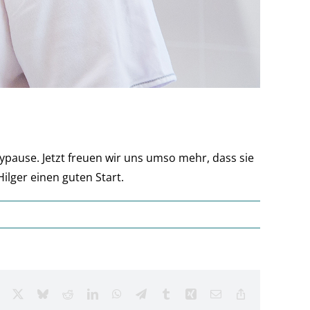
ypause. Jetzt freuen wir uns umso mehr, dass sie
ilger einen guten Start.
Facebook
X
Bluesky
Reddit
LinkedIn
WhatsApp
Telegram
Tumblr
Xing
Email
Copy
Link