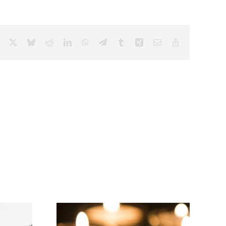
Facebook
X
Bluesky
Reddit
LinkedIn
WhatsApp
Telegram
Tumblr
Xing
Email
Copy
Link