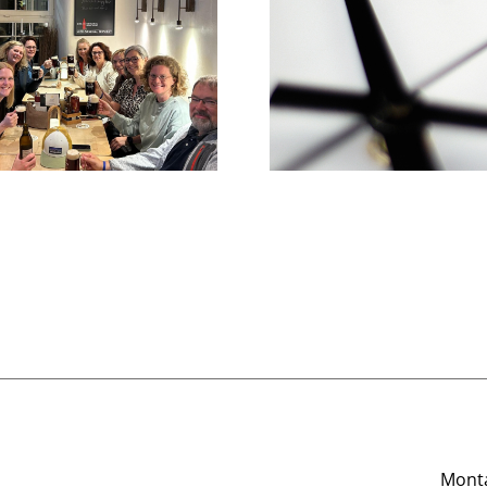
Info zu
Praxissprechzeiten im
Ein letzte
Juni
Monta