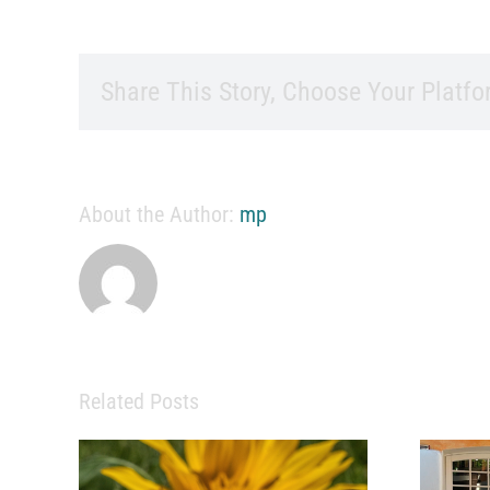
Share This Story, Choose Your Platfo
About the Author:
mp
Related Posts