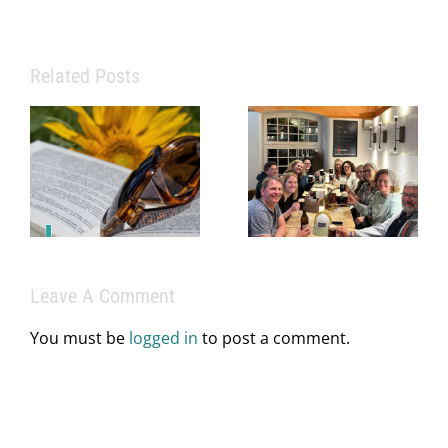
Related Posts
Eine starke
Praxis
braucht mehr
als
Info zu
medizinisches
Praxissprechz
Fachwissen
im Juni
– sie braucht
ein starkes
Leave A Comment
Team.
You must be
logged in
to post a comment.