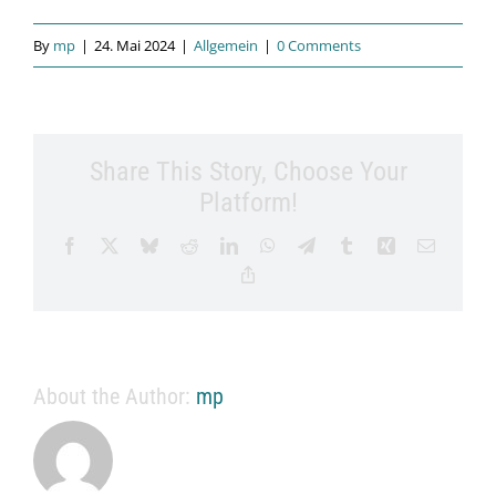
By
mp
|
24. Mai 2024
|
Allgemein
|
0 Comments
Share This Story, Choose Your
Platform!
Facebook
X
Bluesky
Reddit
LinkedIn
WhatsApp
Telegram
Tumblr
Xing
Email
Copy
Link
About the Author:
mp