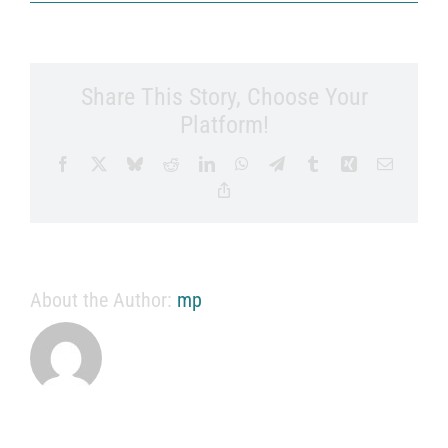
Share This Story, Choose Your
Platform!
Facebook
X
Bluesky
Reddit
LinkedIn
WhatsApp
Telegram
Tumblr
Xing
Email
Copy
Link
About the Author:
mp