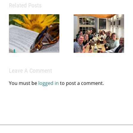
Related Posts
Eine starke
Praxis
braucht mehr
als
Info zu
medizinisches
Praxissprechz
Fachwissen
im Juni
– sie braucht
ein starkes
Leave A Comment
Team.
You must be
logged in
to post a comment.